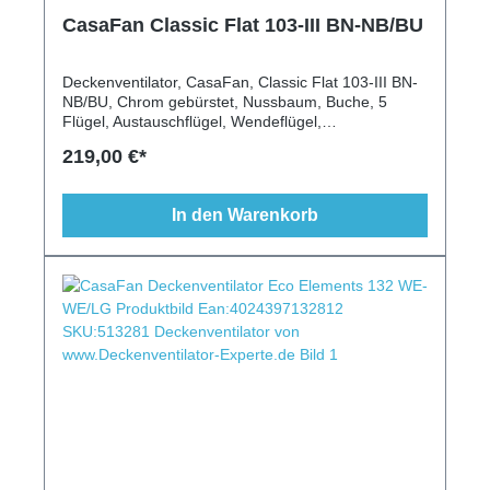
CasaFan Classic Flat 103-III BN-NB/BU
Deckenventilator, CasaFan, Classic Flat 103-III BN-
NB/BU, Chrom gebürstet, Nussbaum, Buche, 5
Flügel, Austauschflügel, Wendeflügel,
Fernbedienung, Wandschalter, Beleuchtung,
219,00 €*
extraflach, klassisch, 103 cm
In den Warenkorb