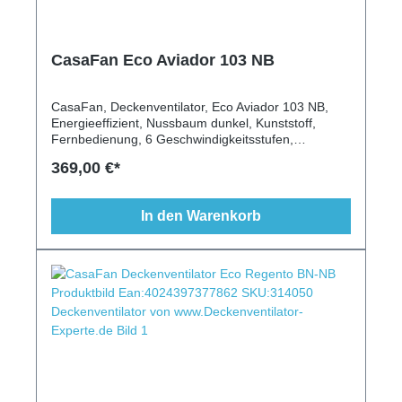
CasaFan Eco Aviador 103 NB
CasaFan, Deckenventilator, Eco Aviador 103 NB,
Energieeffizient, Nussbaum dunkel, Kunststoff,
Fernbedienung, 6 Geschwindigkeitsstufen,
modernes Design, für Schrägen geeignet, längere
369,00 €*
Deckenstange möglich, energiesparend
In den Warenkorb