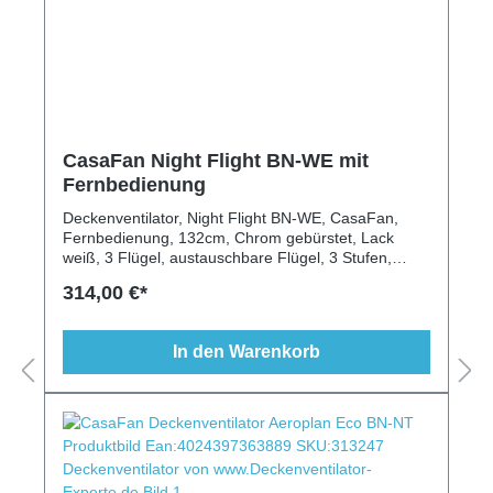
CasaFan Night Flight BN-WE mit
Fernbedienung
Deckenventilator, Night Flight BN-WE, CasaFan,
Fernbedienung, 132cm, Chrom gebürstet, Lack
weiß, 3 Flügel, austauschbare Flügel, 3 Stufen,
Beleuchtung möglich, modern, schlicht, Räume bis
314,00 €*
25m²
In den Warenkorb