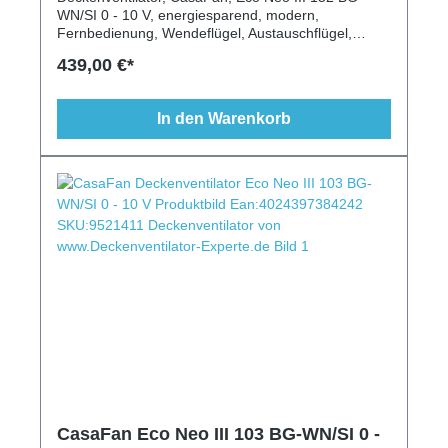
WN/SI 0 - 10 V, energiesparend, modern,
Fernbedienung, Wendeflügel, Austauschflügel,
Raumgröße 35m², 6 Stufen, Vor-/Rückwärtslauf,
439,00 €*
Zeitlupenstufe, Schlaftimer, Lack basaltgrau, Lack
silber, Wenge
In den Warenkorb
CasaFan Eco Neo III 103 BG-WN/SI 0 -