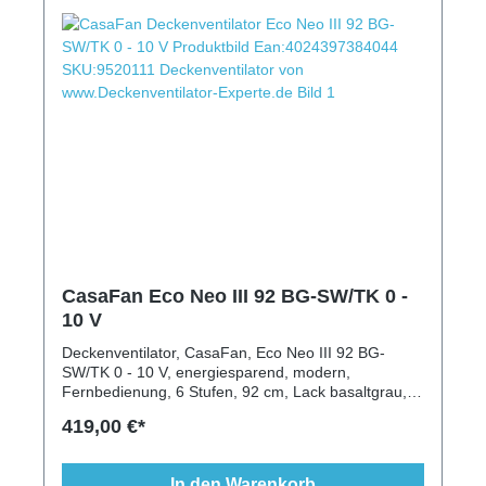
CasaFan Eco Neo III 92 BG-SW/TK 0 -
10 V
Deckenventilator, CasaFan, Eco Neo III 92 BG-
SW/TK 0 - 10 V, energiesparend, modern,
Fernbedienung, 6 Stufen, 92 cm, Lack basaltgrau,
Lack schwarz, Teak, Wendeflügel, Austauschflügel,
419,00 €*
Schlaftimer, Leuchte möglich, längere
Deckenstange, Schrägen geei
In den Warenkorb