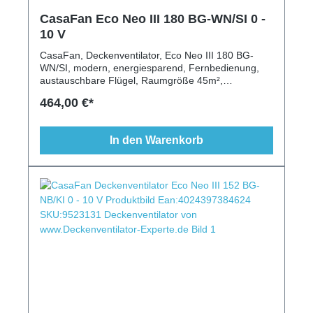
CasaFan Eco Neo III 180 BG-WN/SI 0 -
10 V
CasaFan, Deckenventilator, Eco Neo III 180 BG-
WN/SI, modern, energiesparend, Fernbedienung,
austauschbare Flügel, Raumgröße 45m²,
Wendeflügel, Leuchte möglich, Schlaftimer, 0-10 V
464,00 €*
Schnittstelle
In den Warenkorb