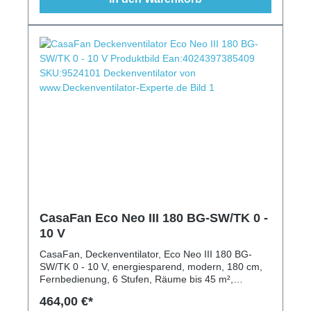
CasaFan Eco Neo III 180 BG-SW/TK 0 -
10 V
CasaFan, Deckenventilator, Eco Neo III 180 BG-
SW/TK 0 - 10 V, energiesparend, modern, 180 cm,
Fernbedienung, 6 Stufen, Räume bis 45 m²,
austauschbare Flügel, Wendeflügel, Lack schwarz,
464,00 €*
Teak, Beleuchtung möglich