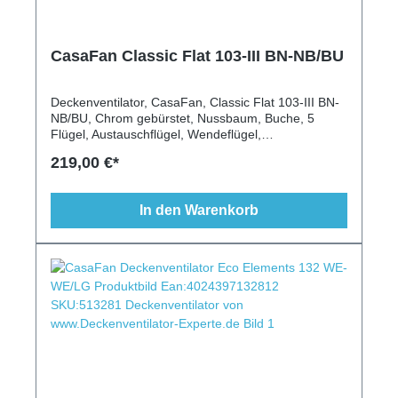
CasaFan Classic Flat 103-III BN-NB/BU
Deckenventilator, CasaFan, Classic Flat 103-III BN-
NB/BU, Chrom gebürstet, Nussbaum, Buche, 5
Flügel, Austauschflügel, Wendeflügel,
Fernbedienung, Wandschalter, Beleuchtung,
219,00 €*
extraflach, klassisch, 103 cm
In den Warenkorb