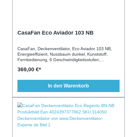
CasaFan Eco Aviador 103 NB
CasaFan, Deckenventilator, Eco Aviador 103 NB,
Energieeffizient, Nussbaum dunkel, Kunststoff,
Fernbedienung, 6 Geschwindigkeitsstufen,
modernes Design, für Schrägen geeignet, längere
369,00 €*
Deckenstange möglich, energiesparend
In den Warenkorb