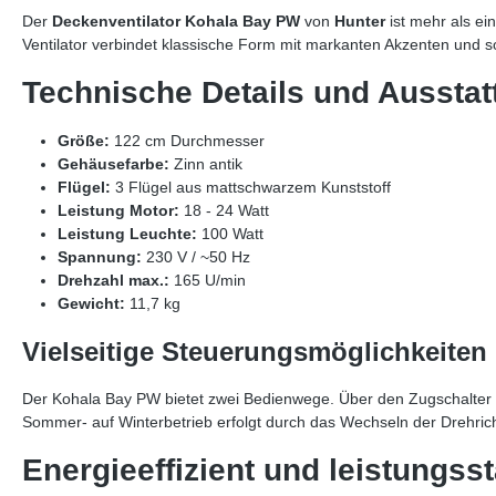
Der
Deckenventilator Kohala Bay PW
von
Hunter
ist mehr als e
Ventilator verbindet klassische Form mit markanten Akzenten und sor
Technische Details und Ausstat
Größe:
122 cm Durchmesser
Gehäusefarbe:
Zinn antik
Flügel:
3 Flügel aus mattschwarzem Kunststoff
Leistung Motor:
18 - 24 Watt
Leistung Leuchte:
100 Watt
Spannung:
230 V / ~50 Hz
Drehzahl max.:
165 U/min
Gewicht:
11,7 kg
Vielseitige Steuerungsmöglichkeiten
Der Kohala Bay PW bietet zwei Bedienwege. Über den Zugschalter 
Sommer- auf Winterbetrieb erfolgt durch das Wechseln der Drehric
Energieeffizient und leistungss