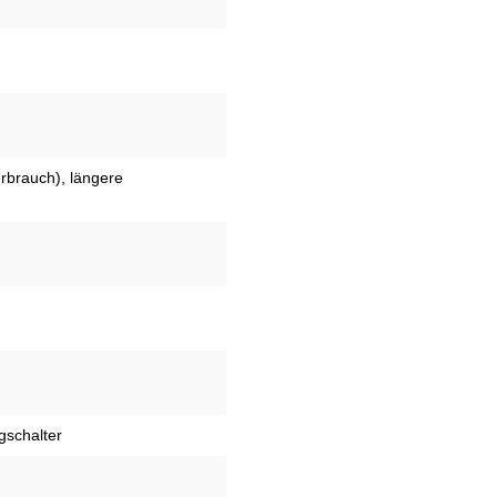
erbrauch), längere
gschalter