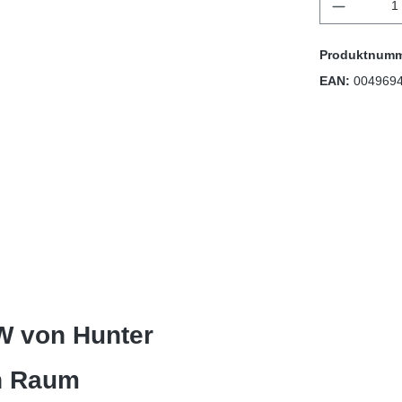
Produktnum
EAN:
004969
W von Hunter
en Raum