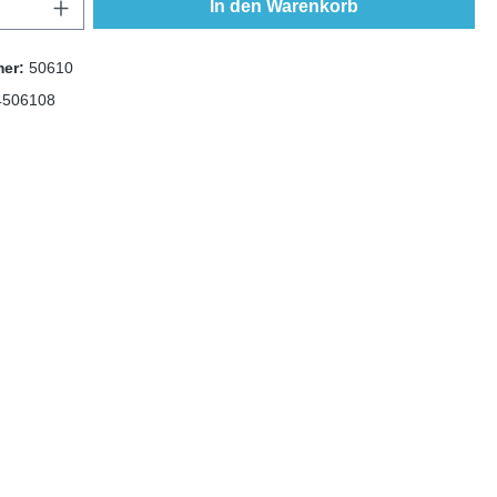
In den Warenkorb
mer:
50610
4506108