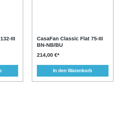
132-III
CasaFan Classic Flat 75-III
BN-NB/BU
214,00 €*
b
In den Warenkorb