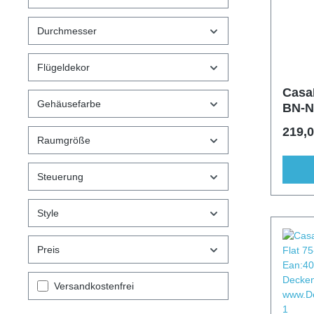
Durchmesser
Flügeldekor
CasaF
Gehäusefarbe
BN-N
219,0
Raumgröße
Steuerung
Style
Preis
Filter hinzufügen: Versandkostenfrei
Versandkostenfrei