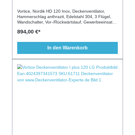
Vortice, Nordik HD 120 Inox, Deckenventilator,
Hammerschlag anthrazit, Edelstahl 304, 3 Flügel,
Wandschalter, Vor-/Rückwärtslauf, Gewerbeeinsatz,
Nässe, Staub, Schmutz, hohe Temperaturen,
894,00 €*
Schutzklasse I, IP55
In den Warenkorb