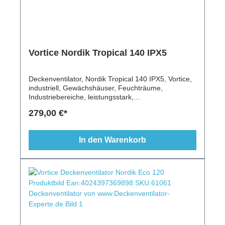
Vortice Nordik Tropical 140 IPX5
Deckenventilator, Nordik Tropical 140 IPX5, Vortice,
industriell, Gewächshäuser, Feuchträume,
Industriebereiche, leistungsstark,
strahlwassergeschützt, Schrägen geeignet, Leuchte
279,00 €*
möglich, Fernbedienung möglich
In den Warenkorb