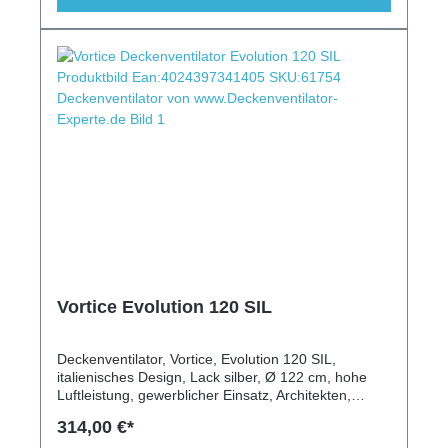
Vortice Evolution 120 SIL
Deckenventilator, Vortice, Evolution 120 SIL,
italienisches Design, Lack silber, Ø 122 cm, hohe
Luftleistung, gewerblicher Einsatz, Architekten,
Fernbedienung, Wandschalter, Vor-/Rückwärtslauf,
314,00 €*
Leuchte, Schrägen geeignet