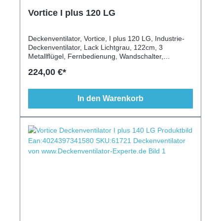
Vortice I plus 120 LG
Deckenventilator, Vortice, I plus 120 LG, Industrie-
Deckenventilator, Lack Lichtgrau, 122cm, 3
Metallflügel, Fernbedienung, Wandschalter,
Schrägen geeignet, gewerblicher Einsatz, modernes
224,00 €*
Design, hohe Luftleistung, stabiler Lauf
In den Warenkorb