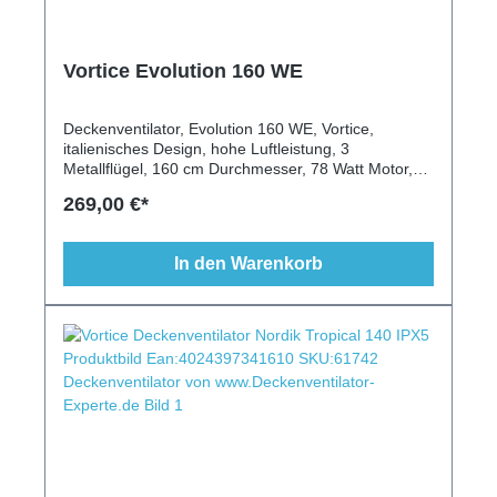
Vortice Evolution 160 WE
Deckenventilator, Evolution 160 WE, Vortice,
italienisches Design, hohe Luftleistung, 3
Metallflügel, 160 cm Durchmesser, 78 Watt Motor,
längere Deckenstange, Beleuchtung,
269,00 €*
Fernbedienung, Wandschalter, Vor-/Rückwärtslauf
In den Warenkorb