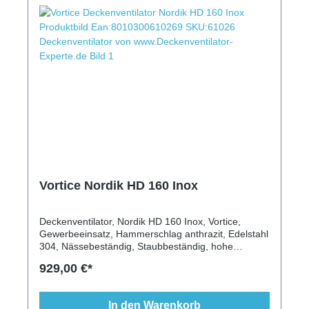
Vortice Nordik HD 160 Inox
Deckenventilator, Nordik HD 160 Inox, Vortice,
Gewerbeeinsatz, Hammerschlag anthrazit, Edelstahl
304, Nässebeständig, Staubbeständig, hohe
Temperaturen, Wandschalter, Beleuchtung, robust,
929,00 €*
langlebig
In den Warenkorb