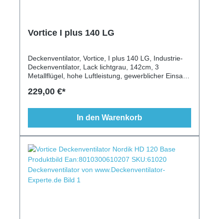
Vortice I plus 140 LG
Deckenventilator, Vortice, I plus 140 LG, Industrie-
Deckenventilator, Lack lichtgrau, 142cm, 3
Metallflügel, hohe Luftleistung, gewerblicher Einsatz,
modern, Schrägen geeignet, längere Deckenstange,
229,00 €*
Fernbedienung, Wandschalter, Vorwärtslauf,
Rückwärtslauf
In den Warenkorb