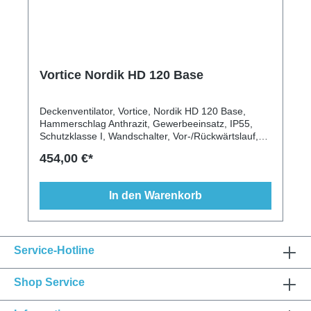
Vortice Nordik HD 120 Base
Deckenventilator, Vortice, Nordik HD 120 Base,
Hammerschlag Anthrazit, Gewerbeeinsatz, IP55,
Schutzklasse I, Wandschalter, Vor-/Rückwärtslauf,
längere Deckenstange, 3 Flügel, Nässebeständig,
454,00 €*
Staubbeständig
In den Warenkorb
Service-Hotline
Shop Service