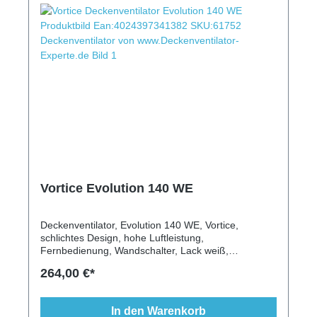
Vortice Evolution 140 WE
Deckenventilator, Evolution 140 WE, Vortice,
schlichtes Design, hohe Luftleistung,
Fernbedienung, Wandschalter, Lack weiß,
gewerblicher Einsatz, optimale Luftleistung,
264,00 €*
italienisches Design
In den Warenkorb