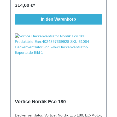
Fernbedienung, Wandschalter, Vor-/Rückwärtslauf,
314,00 €*
Leuchte, Schrägen geeignet
In den Warenkorb
Vortice Nordik Eco 180
Deckenventilator, Vortice, Nordik Eco 180, EC-Motor,