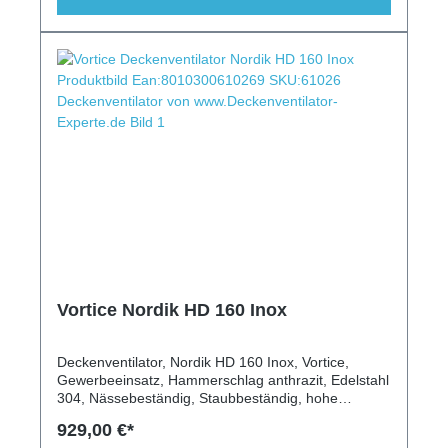
Vortice Nordik HD 160 Inox
Deckenventilator, Nordik HD 160 Inox, Vortice,
Gewerbeeinsatz, Hammerschlag anthrazit, Edelstahl
304, Nässebeständig, Staubbeständig, hohe
Temperaturen, Wandschalter, Beleuchtung, robust,
929,00 €*
langlebig