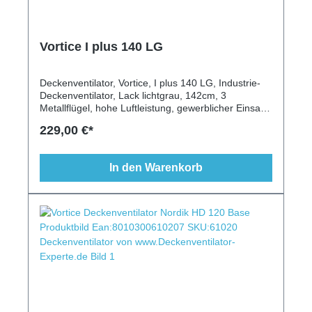
Vortice I plus 140 LG
Deckenventilator, Vortice, I plus 140 LG, Industrie-
Deckenventilator, Lack lichtgrau, 142cm, 3
Metallflügel, hohe Luftleistung, gewerblicher Einsatz,
modern, Schrägen geeignet, längere Deckenstange,
229,00 €*
Fernbedienung, Wandschalter, Vorwärtslauf,
Rückwärtslauf
In den Warenkorb