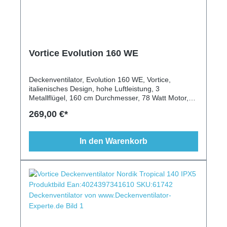
Vortice Evolution 160 WE
Deckenventilator, Evolution 160 WE, Vortice,
italienisches Design, hohe Luftleistung, 3
Metallflügel, 160 cm Durchmesser, 78 Watt Motor,
längere Deckenstange, Beleuchtung,
269,00 €*
Fernbedienung, Wandschalter, Vor-/Rückwärtslauf
In den Warenkorb