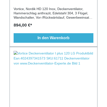
Vortice, Nordik HD 120 Inox, Deckenventilator,
Hammerschlag anthrazit, Edelstahl 304, 3 Flügel,
Wandschalter, Vor-/Rückwärtslauf, Gewerbeeinsatz,
Nässe, Staub, Schmutz, hohe Temperaturen,
894,00 €*
Schutzklasse I, IP55
In den Warenkorb