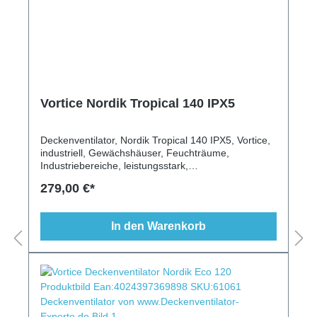
Vortice Nordik Tropical 140 IPX5
Deckenventilator, Nordik Tropical 140 IPX5, Vortice,
industriell, Gewächshäuser, Feuchträume,
Industriebereiche, leistungsstark,
strahlwassergeschützt, Schrägen geeignet, Leuchte
279,00 €*
möglich, Fernbedienung möglich
In den Warenkorb