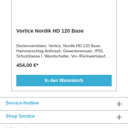
Vortice Nordik HD 120 Base
Deckenventilator, Vortice, Nordik HD 120 Base,
Hammerschlag Anthrazit, Gewerbeeinsatz, IP55,
Schutzklasse I, Wandschalter, Vor-/Rückwärtslauf,
längere Deckenstange, 3 Flügel, Nässebeständig,
454,00 €*
Staubbeständig
In den Warenkorb
Service-Hotline
Shop Service