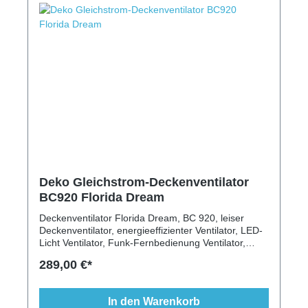
Deko Gleichstrom-Deckenventilator
BC920 Florida Dream
Deckenventilator Florida Dream, BC 920, leiser
Deckenventilator, energieeffizienter Ventilator, LED-
Licht Ventilator, Funk-Fernbedienung Ventilator,
Deckenventilator für Wohnräume, 5
289,00 €*
Geschwindigkeitsstufen Ventilator, moderner
Deckenventilator
In den Warenkorb