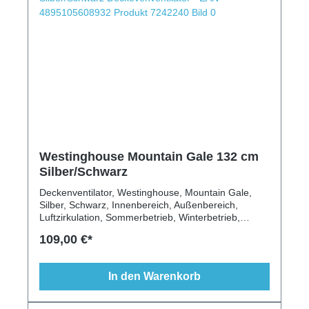
Westinghouse Mountain Gale 132 cm
Silber/Schwarz
Deckenventilator, Westinghouse, Mountain Gale,
Silber, Schwarz, Innenbereich, Außenbereich,
Luftzirkulation, Sommerbetrieb, Winterbetrieb,
Flügeldekor Schwarz, Silber Gehäuse, 132cm
109,00 €*
Größe
In den Warenkorb