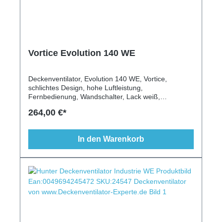
Vortice Evolution 140 WE
Deckenventilator, Evolution 140 WE, Vortice,
schlichtes Design, hohe Luftleistung,
Fernbedienung, Wandschalter, Lack weiß,
gewerblicher Einsatz, optimale Luftleistung,
264,00 €*
italienisches Design
In den Warenkorb