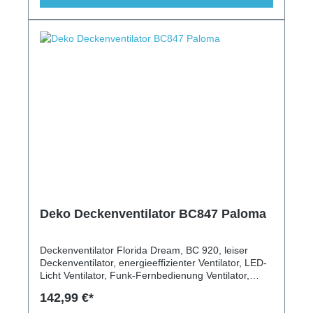
Deko Deckenventilator BC847 Paloma
Deckenventilator Florida Dream, BC 920, leiser
Deckenventilator, energieeffizienter Ventilator, LED-
Licht Ventilator, Funk-Fernbedienung Ventilator,
Deckenventilator für Wohnräume, 5
142,99 €*
Geschwindigkeitsstufen Ventilator, moderner
Deckenventilator