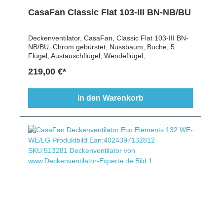
CasaFan Classic Flat 103-III BN-NB/BU
Deckenventilator, CasaFan, Classic Flat 103-III BN-
NB/BU, Chrom gebürstet, Nussbaum, Buche, 5
Flügel, Austauschflügel, Wendeflügel,
Fernbedienung, Wandschalter, Beleuchtung,
219,00 €*
extraflach, klassisch, 103 cm
In den Warenkorb