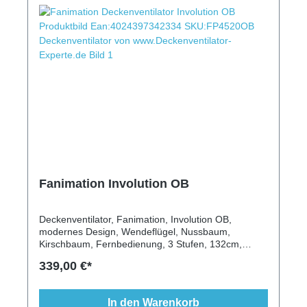
Fanimation Involution OB
Deckenventilator, Fanimation, Involution OB,
modernes Design, Wendeflügel, Nussbaum,
Kirschbaum, Fernbedienung, 3 Stufen, 132cm,
hochwertige Kugellager, ruhiger Lauf, Oil rubbed
339,00 €*
bronze Gehäuse
In den Warenkorb